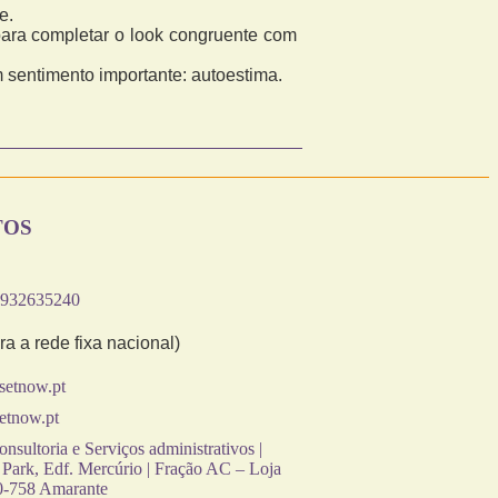
e.
para completar o look congruente com
sentimento importante: autoestima.
TOS
 932635240
a a rede fixa nacional)
setnow.pt
etnow.pt
nsultoria e Serviços administrativos |
Park, Edf. Mercúrio | Fração AC – Loja
0-758 Amarante