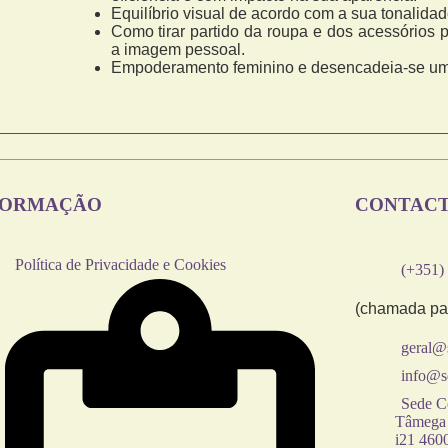
Equilíbrio visual de acordo com a sua tonalidad
Como tirar partido da roupa e dos acessórios 
a imagem pessoal.
Empoderamento feminino e desencadeia-se um 
FORMAÇÃO
CONTAC
Política de Privacidade e Cookies
(+351)
(chamada par
geral@
info@s
Sede Co
Tâmega 
i21 460