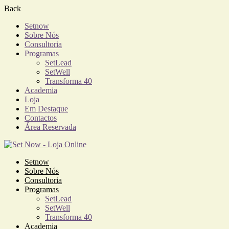
Back
Setnow
Sobre Nós
Consultoria
Programas
SetLead
SetWell
Transforma 40
Academia
Loja
Em Destaque
Contactos
Área Reservada
Setnow
Sobre Nós
Consultoria
Programas
SetLead
SetWell
Transforma 40
Academia