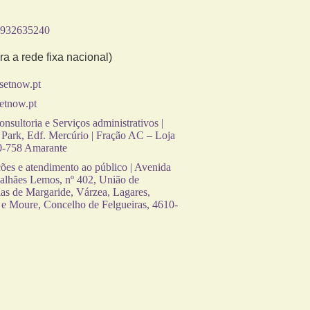
 932635240
a a rede fixa nacional)
setnow.pt
etnow.pt
nsultoria e Serviços administrativos |
Park, Edf. Mercúrio | Fração AC – Loja
0-758 Amarante
es e atendimento ao público | Avenida
alhães Lemos, nº 402, União de
as de Margaride, Várzea, Lagares,
 e Moure, Concelho de Felgueiras, 4610-