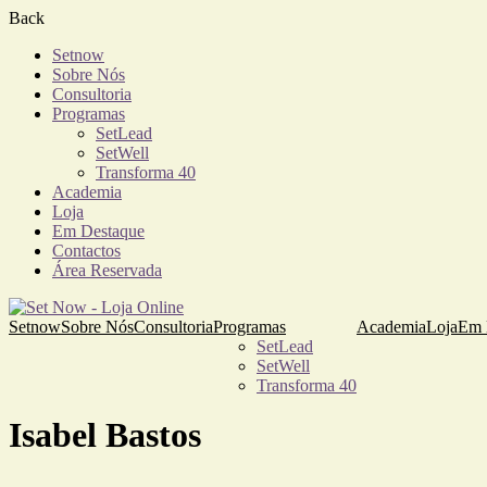
Back
Setnow
Sobre Nós
Consultoria
Programas
SetLead
SetWell
Transforma 40
Academia
Loja
Em Destaque
Contactos
Área Reservada
Setnow
Sobre Nós
Consultoria
Programas
Academia
Loja
Em 
SetLead
SetWell
Transforma 40
Isabel Bastos