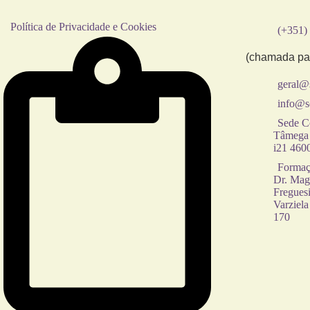
Política de Privacidade e Cookies
(+351)
(chamada par
geral@
info@s
Sede Co
Tâmega 
i21 460
Formaçõ
Dr. Mag
Freguesi
Varziela
170